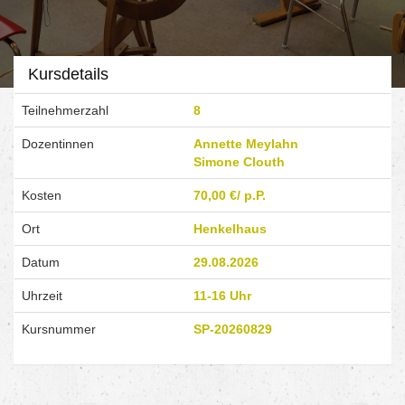
Kursdetails
SPINNKURS
Teilnehmerzahl
8
Dozentinnen
Annette Meylahn
Mit Geschick am
Simone Clouth
Spinnrad Wolle
Kosten
70,00 €/ p.P.
Ort
Henkelhaus
zum
Datum
29.08.2026
gebrauchsfertigen
Uhrzeit
11-16 Uhr
Garn verarbeiten
Kursnummer
SP-20260829