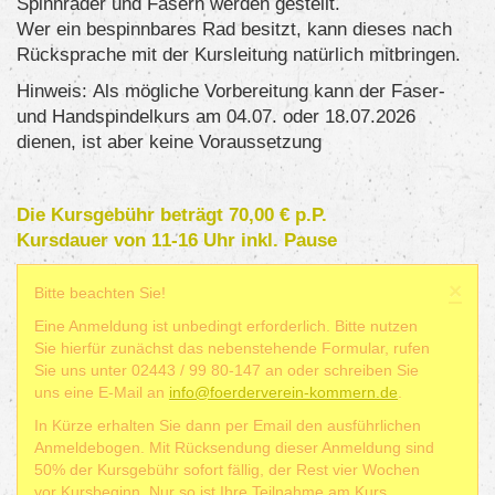
Spinnräder und Fasern werden gestellt.
Wer ein bespinnbares Rad besitzt, kann dieses nach
Rücksprache mit der Kursleitung natürlich mitbringen.
Hinweis: Als mögliche Vorbereitung kann der Faser-
und Handspindelkurs am 04.07. oder 18.07.2026
dienen, ist aber keine Voraussetzung
Die Kursgebühr beträgt 70,00 € p.P.
Kursdauer von 11-16 Uhr inkl. Pause
×
Bitte beachten Sie!
Eine Anmeldung ist unbedingt erforderlich. Bitte nutzen
Sie hierfür zunächst das nebenstehende Formular, rufen
Sie uns unter 02443 / 99 80-147 an oder schreiben Sie
uns eine E-Mail an
info@foerderverein-kommern.de
.
In Kürze erhalten Sie dann per Email den ausführlichen
Anmeldebogen. Mit Rücksendung dieser Anmeldung sind
50% der Kursgebühr sofort fällig, der Rest vier Wochen
vor Kursbeginn. Nur so ist Ihre Teilnahme am Kurs