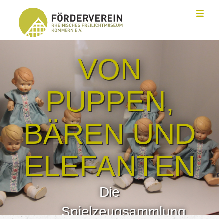
Toggl
VON
PUPPEN,
BÄREN UND
ELEFANTEN
Die
Spielzeugsammlung